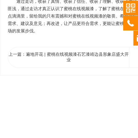
通过走访，收获了真情、收获了信任、收获了理解、收获了宽容
成外墙装饰主流，蜜桃
匪浅，通过走访才真正认识了蜜桃在线视频漆，了解了蜜桃在线视频
握市场需求，迭代配方
点滴滴里，留给我的只有震撼和对蜜桃在线视频漆的敬畏。希望通过
立体水包砂仿石系列，
需求、建议及意见；再改进，让产品更符合需求，更能让蜜桃在线视
天然石材质感，风吹日
场的发展步伐。
化，让蜜桃免费视频外
线！ 奖项是认可，更
未来，蜜桃在线视频漆
b
创新，在工业涂料领域
上一篇：遍地开花 | 蜜桃在线视频漆石艺漆靖边县形象店盛大开
用涂料市场打造高颜值
业
产品与服务，奔赴新
more