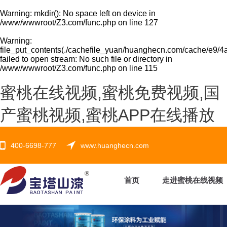
Warning
: mkdir(): No space left on device in
/www/wwwroot/Z3.com/func.php
on line
127
Warning
:
file_put_contents(./cachefile_yuan/huanghecn.com/cache/e9/4a
failed to open stream: No such file or directory in
/www/wwwroot/Z3.com/func.php
on line
115
蜜桃在线视频,蜜桃免费视频,国
产蜜桃视频,蜜桃APP在线播放
400-6698-777
www.huanghecn.com
首页
走进蜜桃在线视频