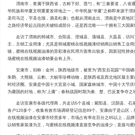
渭南市，隶属于陕西省，古称下邽、莲勺，有“三秦要道，八省通衢
华民族和华夏文明重要发祥地之一，中华民族“华夏”之称即来源于
圣司马迁，字圣仓颉，酒圣杜康）也都从渭南走出。渭南是中原地区
之路经济带起点段的关键组成部分，还是西北唯一一个拥有三大国家
双奖加冕！蜜桃在线视频漆
奖
走访了渭南的韩城市、合阳县、澄城县、蒲城县、大荔县，访问
发布时间：2026-06-0
主，主销工业用漆；尤其是韩城蜜桃在线视频漆经销商以销售工业用
辅，蜜桃在线视频油漆的异彩漆在民用方面售出较多。因新冠性肺炎
双奖加冕！蜜桃在线视
场蜜桃在线视频油漆销量会有上升。
项重磅大奖 在刚刚落
奖颁奖盛典上，蜜桃在
安康市，别称：金州，陕西地级市，被誉为“西安后花园”“中国
实力，一举摘得杰出工
朱鹮、大熊猫、云豹、大鲵等珍稀动物，是陕西省及西北地区最主要
涂料臻选品牌两项大奖
而归！ 深耕涂料行业
时经济圈。安康是中国十大宜居小城、国家森林城市、中国十大节庆
频漆始终以工业涂料为
为庸国的封地，称为“上庸”；春秋战国时期为秦、楚、巴反复争夺之地
术研发、攻克多项行业
项发明专利，用创新筑
走访安康市各级代理商，共走访5个县城：紫阳县、汉阴县、石
源化工、桥梁钢结构，
各户120多个，收集有效市场调研登记信息89个。安康由于是山区
涂装……各大重点领域
在线视频油漆在安康市经营多年，市场占有率在百分之85以上，品
漆的专业守护。近年来
以销售家装漆为主，与蜜桃在线视频漆直接竞争的油漆少；直接与蜜
品相关认证，布局新能
涂料版图！ 当下环保