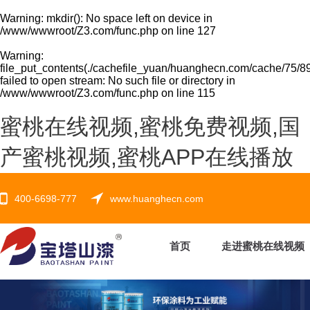
Warning
: mkdir(): No space left on device in
/www/wwwroot/Z3.com/func.php
on line
127
Warning
:
file_put_contents(./cachefile_yuan/huanghecn.com/cache/75/8
failed to open stream: No such file or directory in
/www/wwwroot/Z3.com/func.php
on line
115
蜜桃在线视频,蜜桃免费视频,国
产蜜桃视频,蜜桃APP在线播放
400-6698-777
www.huanghecn.com
首页
走进蜜桃在线视频