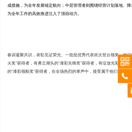
成措施，为全年发展锚定航向；中层管理者则围绕经营计划落地、降
为全年工作的高效推进注入了强劲动力。
春训凝聚共识，表彰见证荣光。一批批优秀代表依次登台领奖，他们中
火奖”获得者，有勇立潮头的“漆彩先锋奖”获得者，有绽放光彩的“漆
的“漆彩领航奖”获得者，在全场热烈的掌声中，接受属于他们的荣誉
b