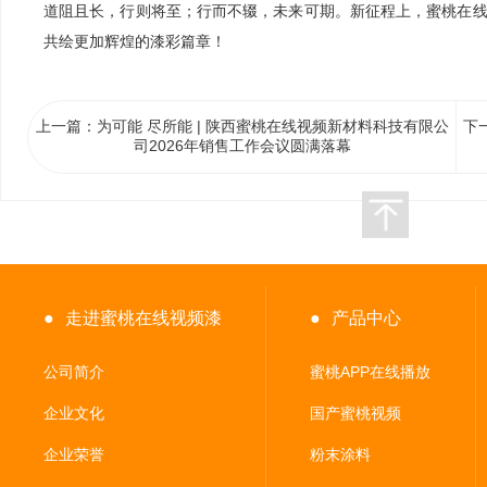
道阻且长，行则将至；行而不辍，未来可期。新征程上，蜜桃在
共绘更加辉煌的漆彩篇章！
上一篇：为可能 尽所能 | 陕西蜜桃在线视频新材料科技有限公
下
司2026年销售工作会议圆满落幕
●
走进蜜桃在线视频漆
●
产品中心
公司简介
蜜桃APP在线播放
企业文化
国产蜜桃视频
企业荣誉
粉末涂料