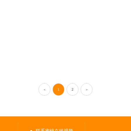
蜜桃在线视频漆&经建漆2024年春训会顺利召开
西安咸阳国际机场T5航站楼钢桥项目顺利合龙
＜
1
2
＞
●
联系蜜桃在线视频