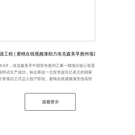
满成功
级工程 | 蜜桃在线视频漆助力埃克森美孚惠州项目成功投产
25年4月，埃克森美孚中国宣布惠州乙烯一期项目核心装置
投料试生产成功，标志着这一总投资超百亿美元的国家
外资项目正式迈入投产阶段。蜜桃在线视频漆凭借高性
防腐系列产品，成为该项目核心装置涂料产品提供商，
中国智造”实力守护世界级工程安全运行。 01 直面挑战，
定义防护标准 针对惠州大亚湾临海湿热环境及石化装置
工况，其核心生产装置对涂装防护提出严苛要求——高
强腐蚀、临海高盐雾环境下的长效防护缺一不可，蜜桃
视频漆提供的高性能重防腐系列产品展现硬核实力。 超
化学腐蚀性 直面强腐蚀介质挑战 长效防护性能
海设备筑牢防线 超强耐候性 满足全生命周期