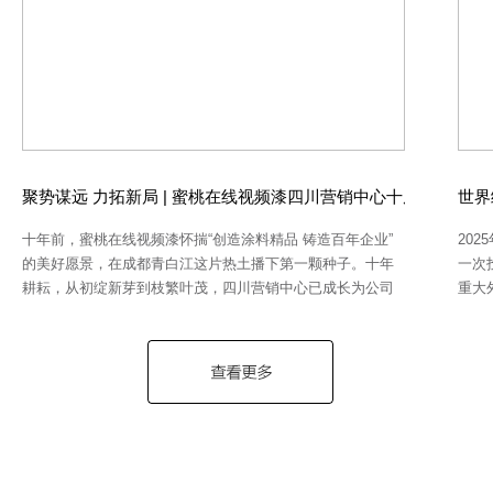
聚势谋远 力拓新局 | 蜜桃在线视频漆四川营销中心十周年庆典圆
世界
十年前，蜜桃在线视频漆怀揣“创造涂料精品 铸造百年企业”
20
的美好愿景，在成都青白江这片热土播下第一颗种子。十年
一次
耕耘，从初绽新芽到枝繁叶茂，四川营销中心已成长为公司
重大
在西南市场的战略高地，书写了合作共赢的典范。 2025年5
能重
月26日，聚势谋远 力拓新局——蜜桃在线视频漆四川营销中
以“
心十周年庆典盛大启幕。陕西蜜桃在线视频新材料科技有限
重新
公司董事长杨鹏刚等管理层及客户代表出席此次活动。
复杂
01 十年同行 共绘辉煌画卷 庆典仪式在四川营销中心总经理
温、
侯江涛饱含深情的致辞中拉开帷幕，侯总回顾了从十年前零
在线
基础起步，到如今服务覆盖川渝的奋斗历程。他重点介绍了
强耐
水性漆在成南高速、川藏铁路等重点项目的应用突破，以及
为临