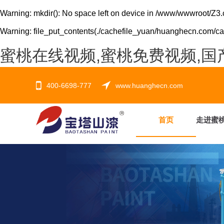
Warning
: mkdir(): No space left on device in
/www/wwwroot/Z3.
Warning
: file_put_contents(./cachefile_yuan/huanghecn.com/cach
蜜桃在线视频,蜜桃免费视频,国
400-6698-777
www.huanghecn.com
首页
走进蜜