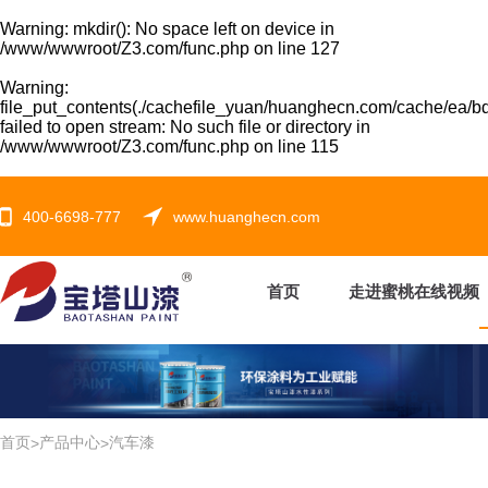
Warning
: mkdir(): No space left on device in
/www/wwwroot/Z3.com/func.php
on line
127
Warning
:
file_put_contents(./cachefile_yuan/huanghecn.com/cache/ea/b
failed to open stream: No such file or directory in
/www/wwwroot/Z3.com/func.php
on line
115
400-6698-777
www.huanghecn.com
首页
走进蜜桃在线视频
首页
产品中心
汽车漆
>
>