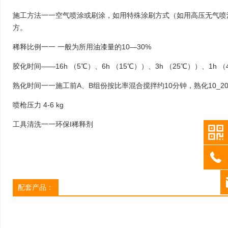
域高原的特色，这个新地标占地350亩，
项目概况：港务区中轴
蜜桃免费视频面积达15.77万平方米，
位于西安国际港务区奥
施工方法一一空气喷涂或刷涂，如用特殊涂刷方式（如用高压无气喷
1200个客房，2000多个床位，是众多蜜
西起杏渭路，东至老灞
方。
桃免费视频的组群。圣地天堂大酒店的室
环路相接。公园一期绿
内设计由北京圣唐古驿设计事务所完成。
化）和商业蜜桃免费视
稀释比例一一 一般为所用油漆量的10—30%
首先，功能上，一是根据投资方的要求，
总面积约21万平方米
对酒店配套功能，如酒店大堂、迎宾区、
化（含天桥配套绿化）占
胶化时间——16h （5℃）、6h （15℃））、3h （25℃））、1h （
商务区、会议区、餐饮区、休闲娱乐区，
平方米，主要建设内容
熟化时间一一施工前A、B组份按比率混合搅拌约10分钟，熟化10_2
进行了合理的规划和行人路线设计。设计
体绿化、水景、绿道、
出浪漫生动的休闲娱乐综合体。二是严格
标识系统等；商业蜜桃
喷枪压力 4-6 kg
按照洲际酒店管理集团的标准进行客房区
面积约2.9万平方米
域规划和家居配饰，打造简约、时尚、舒
园过街连廊将中轴公园
工具清洗一一环保I稀释剂
适、温馨的客房。其次，在风格上，以欧
在一起。建成后将成为
式风格为基础，进行空间的处理；并在对
圣地。全运会到来时中
西藏地域文化进行充分调研、整理、分
以及陆港幸福岸线将连
more
析、结构的基础上，将能够代表西藏文化
的符号提取出来，并将其巧妙地融入其中
欧空间设计中。在恢宏的欧式风格中不断
配套产品：
闪耀着藏地文化的符号。
b
more