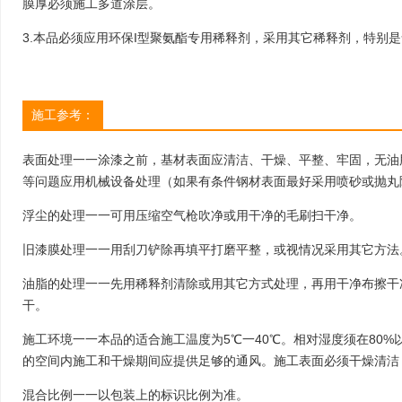
膜厚必须施工多道涂层。
3.本品必须应用环保I型聚氨酯专用稀释剂，采用其它稀释剂，特别
施工参考：
表面处理一一涂漆之前，基材表面应清洁、干燥、平整、牢固，无油
等问题应用机械设备处理（如果有条件钢材表面最好采用喷砂或抛丸除锈）
浮尘的处理一一可用压缩空气枪吹净或用干净的毛刷扫干净。
旧漆膜处理一一用刮刀铲除再填平打磨平整，或视情况采用其它方法
西藏拉萨圣地天堂洲际大饭店
发布时间：2021-03-23
油脂的处理一一先用稀释剂清除或用其它方式处理，再用干净布擦干净
干。
项目概况：在静静流淌的拉萨河畔，一栋
栋蜜桃免费视频拔地而起，这是拉萨圣地
施工环境一一本品的适合施工温度为5℃一40℃。相对湿度须在80
天堂洲际大饭店。其外观在体现藏区“尚
西安奥体中心中轴公园
的空间内施工和干燥期间应提供足够的通风。施工表面必须干燥清洁，
白”的基础上，把“漂浮的白云，层叠的雪
发布时间：2021-03-2
山”融入蜜桃免费视频设计中，体现了雪
混合比例一一以包装上的标识比例为准。