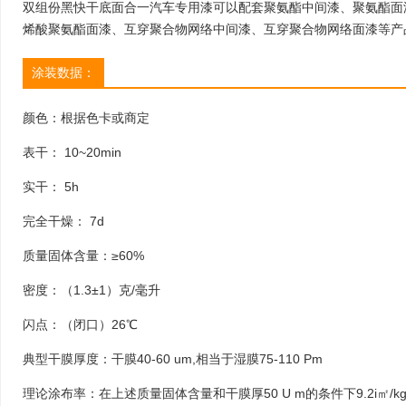
双组份黑快干底面合一汽车专用漆可以配套聚氨酯中间漆、聚氨酯面
烯酸聚氨酯面漆、互穿聚合物网络中间漆、互穿聚合物网络面漆等产
涂装数据：
颜色：根据色卡或商定
表干： 10~20min
实干： 5h
完全干燥： 7d
质量固体含量：≥60%
密度：（1.3±1）克/毫升
闪点：（闭口）26℃
典型干膜厚度：干膜40-60 um,相当于湿膜75-110 Pm
理论涂布率：在上述质量固体含量和干膜厚50 U m的条件下9.2i㎡/k