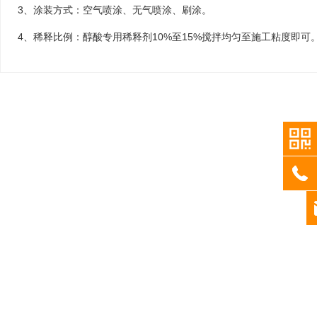
项目概况：西安奥体中心体育馆是第十四
项目概况：中国有近5
3、涂装方式：空气喷涂、无气喷涂、刷涂。
届全运会的场馆之一，于今年5月份竣
或处于前期工作阶段，
工。在全运会之前，这里将承担一系列测
3000万吨。其中16
4、稀释比例：醇酸专用稀释剂10%至15%搅拌均匀至施工粘度即可
试赛。这座现代化的体育馆，不仅设计独
(PDH)投入运行，涉及
特、功能齐全，还实现了5G信号的全覆
万吨/年，占丙烯总产能
盖。西安奥体中心体育馆总蜜桃免费视频
国石油化工领域具有举
面积10.8万平方米，地上5层。场馆高
江华泓45万吨/年丙烷
41.6米、周长709米、直径226米。整个
目，位于嘉兴市嘉兴港
场馆由16个角组成，见棱见角、气势磅
项目总投资22.75亿
礴。从顶部看，16个角舒展绽放，像盛
张建设，目前已竣工且
开的花瓣；从侧面看，这些角伸向空中造
烯45万吨、氢气1.6
型如飞檐，又有宫殿之势，许多三角形的
展、打造品质嘉兴提供
钢化玻璃嵌入其中，增加了蜜桃免费视频
品。受亚热带季风气候
的灵性与柔美，又实现了内部采光需求。
带气旋活动频繁、锋面
西安奥体中心体育馆共有坐席1.8万个，
大，因此华泓新材料4
其中，一层3000个坐席为可拆卸坐席。
防腐要求极高，需要对
b
内场篮球场是按照NBA的标准设计、建
进行质检，以确保把控
造。
质量。
more
more