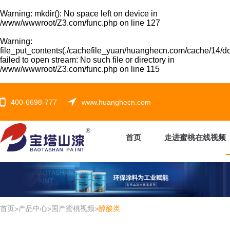
Warning
: mkdir(): No space left on device in
/www/wwwroot/Z3.com/func.php
on line
127
Warning
:
file_put_contents(./cachefile_yuan/huanghecn.com/cache/14/d
failed to open stream: No such file or directory in
/www/wwwroot/Z3.com/func.php
on line
115
400-6698-777
www.huanghecn.com
首页
走进蜜桃在线视频
首页
产品中心
国产蜜桃视频
醇酸类
>
>
>