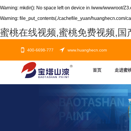
Warning
: mkdir(): No space left on device in
/www/wwwroot/Z3.
Warning
: file_put_contents(./cachefile_yuan/huanghecn.com/cac
蜜桃在线视频,蜜桃免费视频,国
400-6698-777
www.huanghecn.com
首页
走进蜜