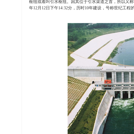
枢纽或着叫引水枢纽。因其位于引水渠道之首，所以又称为
年12月12日下午14:32分，历时10年建设，号称世纪
双奖加冕！蜜桃在线视频漆斩获金漆奖两项重磅大
为可能 尽所能
奖
公司2026年
发布时间：2026-06-02
发布时间：202
双奖加冕！蜜桃在线视频漆斩获金漆奖两
岁序更替，
项重磅大奖 在刚刚落幕的第十七届金漆
的时节，陕
奖颁奖盛典上，蜜桃在线视频漆凭借强劲
限公司202
实力，一举摘得杰出工业涂料品牌、仿石
山落下帷幕
涂料臻选品牌两项大奖，实力加冕，载誉
齐聚于此，以
而归！ 深耕涂料行业68载，蜜桃在线视
顾过往携手
频漆始终以工业涂料为核心赛道，专注技
吹响奋进号角
术研发、攻克多项行业难题，手握30余
赋能市场开
项发明专利，用创新筑牢品牌根基。从能
专业之力照
源化工、桥梁钢结构，到车辆涂装、地坪
友红带来了
涂装……各大重点领域都有蜜桃在线视频
销商伙伴精
漆的专业守护。近年来更成功拿下风电产
行的风险应
品相关认证，布局新能源赛道，全面拓宽
新科技有限