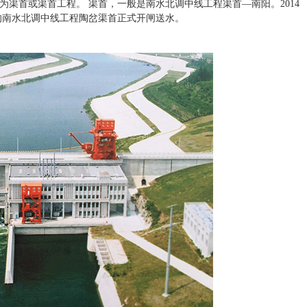
渠首或渠首工程。 渠首，一般是南水北调中线工程渠首—南阳。2014
工程的南水北调中线工程陶岔渠首正式开闸送水
。
 | 陕西蜜桃在线视频新材料科技有限
为可能 尽所能 | 蜜桃在线视频漆2025年表
销售工作会议圆满落幕
2026年春训会圆满落幕
6-05-12
发布时间：2026-05-12
华章日新。在充满希望与机遇
一载耕耘结硕果，满堂欢聚贺新程
西蜜桃在线视频新材料科技有
定2026年战略目标，推动经营计划
6年销售工作会议在美丽的佛
落地，陕西蜜桃在线视频新材料科
，来自全国各地的经销商伙伴
公司以“春训会+表彰会”的双重形式
“为可能 尽所能”为主题，回
共识、聚合力、谋新篇，奏响了新
奋进的历程，为新一年的征程
砺奋进的激昂序曲。 春训先行，思
。 PART.01洞察行业趋势
冰启新程。春训会上，公司高层管
拓 一场盛会的价值，在于以
足行业发展趋势，深入阐述2026年
亮前行之路。公司财务总监黄
目标的核心实现路径与具体完成措
“税务合规”的专题分享，为经
全年发展锚定航向；中层管理者则
准解读政策变化，提供切实可
营计划落地、降本增效、问题改进
对方案；陕西蜜桃在线视频创
分解等关键议题，分享实施方案，
公司总经理徐理德以《以
工作的高效推进注入了强劲动力。 