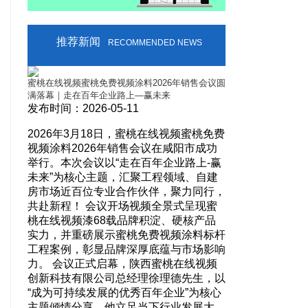
推荐新闻
RECOMMENDED NEWS
彰会暨
蜜桃在线视频蜜桃免费视频涂料2026年销售会议圆
风起靖边 漆势如虹
满落幕｜走在百年企业路上—赢未来
店再开新店！
发布时间：2026-05-11
发布时间：2026-0
。为锚
2026年3月18日，蜜桃在线视频蜜桃免费
4月4日，蜜桃
精准
视频涂料2026年销售会议在咸阳市成功
在靖边县再开新
技有限
举行。本次会议以“走在百年企业路上-赢
席，新老客户如
，凝
未来”为核心主题，汇聚工程领域、自建
一刻。这既是蜜
一年砥
房市场近百位专业合作伙伴，聚力同行，
频涂料向细分市
想破
共赴新程！ 会议开场视频全景式呈现蜜
地，更是以石艺
理者立
桃在线视频漆68载品牌积淀、硬核产品
体，进一步强化
计划
实力，并重磅展示蜜桃免费视频涂料标杆
的关键举措。 风
施，为
工程案例，彰显品牌深厚底蕴与市场影响
开业现场礼炮齐
围绕经
力。 会议正式启幕，陕西蜜桃在线视频
理热情开场，将
与目标
创新科技有限公司总经理徐理德先生，以
与石艺漆销售总
为全年
“成为可持续发展的优秀百年企业”为核心
应声而落，礼炮
春训
主题倾情分享。他立足当下行业发展大
频漆仿石漆靖边