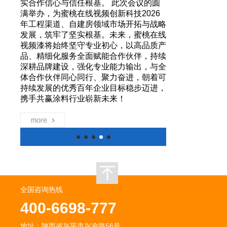
心，
实合作信心与信任根基。 此次会议的圆
竞争
满举办，为蜜桃在线视频创新科技2026
，为客
年工程渠道、自建房领域市场开拓与战略
长、
发展，筑牢了坚实根基。未来，蜜桃在线
产底
视频漆将始终坚守专业初心，以高品质产
行则
品、精细化服务全面赋能合作伙伴，持续
程上，
深耕品牌建设，强化专业能力输出，与全
涂料领
体合作伙伴同心同行、聚力奋进，朝着可
加辉煌
持续发展的优秀百年企业目标稳步迈进，
携手共赢涂料行业崭新未来！
more
全国咨询热线
400-6698-777
地址：陕西省兴平市兴渝路56号