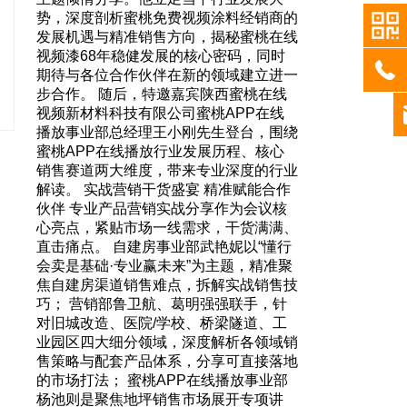
优秀代
势，深度剖析蜜桃免费视频涂料经销商的
值签约区人气火
拼的
发展机遇与精准销售方向，揭秘蜜桃在线
作为品牌标准化
“漆彩
视频漆68年稳健发展的核心密码，同时
店整体装修风格
彩先锋
期待与各位合作伙伴在新的领域建立进一
漆统一标准形象
奖”获
步合作。 随后，特邀嘉宾陕西蜜桃在线
为主色调，布局
”与聚
视频新材料科技有限公司蜜桃APP在线
泡陶瓷展示及多
全场热
播放事业部总经理王小刚先生登台，围绕
展现出简约大气
b
与礼
蜜桃APP在线播放行业发展历程、核心
客户通过实物样
程优
销售赛道两大维度，带来专业深度的行业
浸式体验，可直
，诠释
解读。 实战营销干货盛宴 精准赋能合作
理、色彩层次与
奖代表
伙伴 专业产品营销实战分享作为会议核
在线视频漆在高
“产品
心亮点，紧贴市场一线需求，干货满满、
劲·四钥解码 深
表讲
直击痛点。 自建房事业部武艳妮以“懂行
巡航总监用四把“
市场一
会卖是基础·专业赢未来”为主题，精准聚
漆仿石漆的核心竞
表以实
焦自建房渠道销售难点，拆解实战销售技
余载匠心传承，
效能革
巧； 营销部鲁卫航、葛明强强联手，针
杆； 产品钥匙 
每段故
对旧城改造、医院/学校、桥梁隧道、工
外墙耐候，专为
彩的
业园区四大细分领域，深度解析各领域销
匙 内墙涂装颜
P在
售策略与配套产品体系，分享可直接落地
质守护居家健康；
出了蜜
的市场打法； 蜜桃APP在线播放事业部
方法论，从引流
管部的
杨池则是聚焦地坪销售市场展开专项讲
赋能合作伙伴。 